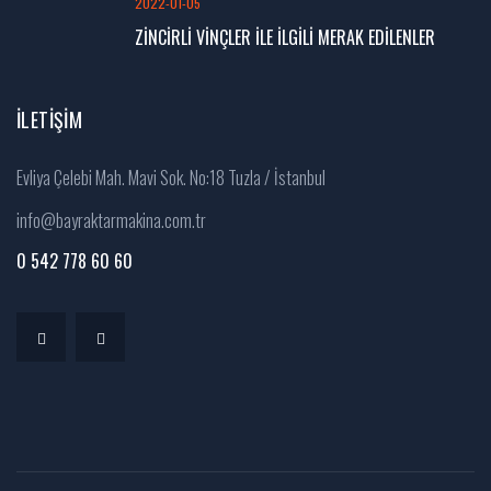
2022-01-05
ZİNCİRLİ VİNÇLER İLE İLGİLİ MERAK EDİLENLER
İLETIŞIM
Evliya Çelebi Mah. Mavi Sok. No:18 Tuzla / İstanbul
info@bayraktarmakina.com.tr
0 542 778 60 60